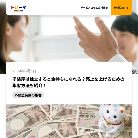
サービス
サービス
コラム
コラム
会社概要
会社概要
無料相談する
無料相談する
2024年5月5日
塗装屋は独立すると金持ちになれる？売上を上げるための
集客方法も紹介！
外壁塗装業の集客