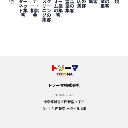
他
ター
ナ
スク
ォー
塗装
店の
集客
業の
類
ネッ
ー・
リー
ム業
業の
集客
集客
ト集
相談
ニン
の集
集客
客
会
グの
客
集客
トソーマ株式会社
〒160-0023
東京都新宿区西新宿３丁目
３−１３ 西新宿 水間ビル 6階