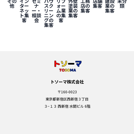
その
イン
セミ
ハウ
リフ
外壁
工務
店舗
建設
未分
他
ター
ナ
スク
ォー
塗装
店の
集客
業の
類
ネッ
ー・
リー
ム業
業の
集客
集客
ト集
相談
ニン
の集
集客
客
会
グの
客
集客
トソーマ株式会社
〒160-0023
東京都新宿区西新宿３丁目
３−１３ 西新宿 水間ビル 6階