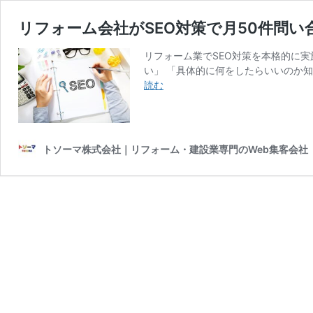
リフォーム会社がSEO対策で月50件問
リフォーム業でSEO対策を本格的に実
い」 「具体的に何をしたらいいのか知り
リ
読む
フ
ォ
ー
ム
トソーマ株式会社｜リフォーム・建設業専門のWeb集客会社
会
社
が
SEO
対
策
で
月
50
件
問