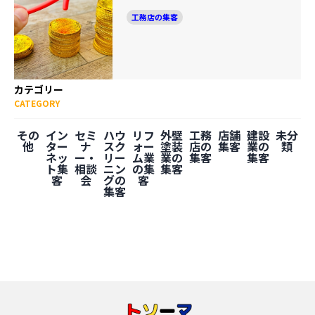
工務店の集客
カテゴリー
CATEGORY
その
イン
セミ
ハウ
リフ
外壁
工務
店舗
建設
未分
他
ター
ナ
スク
ォー
塗装
店の
集客
業の
類
ネッ
ー・
リー
ム業
業の
集客
集客
ト集
相談
ニン
の集
集客
客
会
グの
客
集客