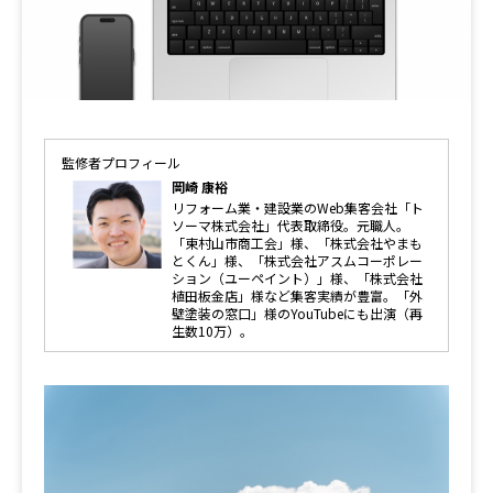
監修者プロフィール
岡崎 康裕
リフォーム業・建設業のWeb集客会社「ト
ソーマ株式会社」代表取締役。元職人。
「東村山市商工会」様、「株式会社やまも
とくん」様、「株式会社アスムコーポレー
ション（ユーペイント）」様、「株式会社
植田板金店」様など集客実績が豊富。「外
壁塗装の窓口」様のYouTubeにも出演（再
生数10万）。